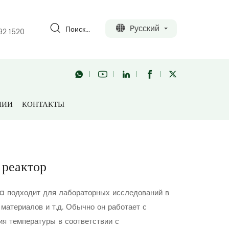
Pусский
Поиск...
92 1520
й реактор
Настольный стеклянный реактор
НИИ
КОНТАКТЫ
i
 реактор
a подходит для лабораторных исследований в
 материалов и т.д. Обычно он работает с
ия температуры в соответствии с