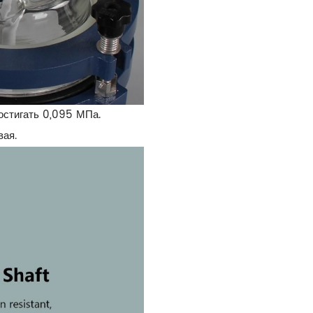
остигать 0,095 МПа.
вая.