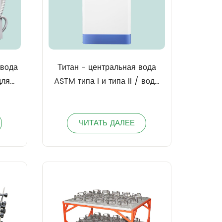
 вода
Титан - центральная вода
для
ASTM типа I и типа II / вода
рных
для клинических
лабораторных реагентов
(CLSI)
ЧИТАТЬ ДАЛЕЕ