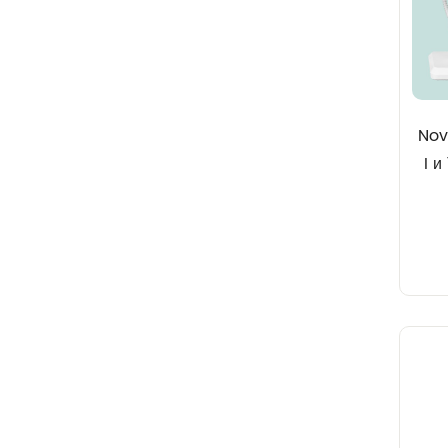
Nov
I и
для