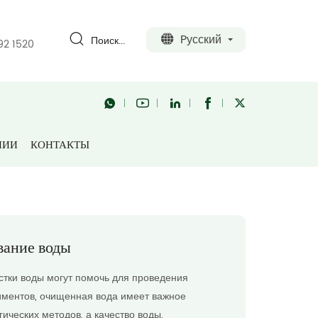
Pусский
Поиск...
92 1520
Продукты
Очистка и тестирование воды
НИИ
КОНТАКТЫ
i
вание воды
стки воды могут помочь для проведения
иментов, очищенная вода имеет важное
ических методов, а качество воды,