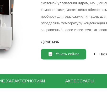
системой управления ядром, мощной а
компонентами; может легко обеспечить
пробирок для разложения и чашек для 
определять температуру конденсации 
заправочный насос и система титрован
испытаний, а обнаружение нескольких
Делиться:
процесса испытаний.
Узнать сейчас
Посл
ИЕ ХАРАКТЕРИСТИКИ
АКСЕССУАРЫ