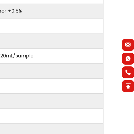
ror ±0.5%
d≦20mL/sample