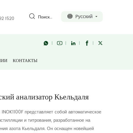
Pусский
Поиск...
92 1520
1100F Автоматический анализатор Кьельдаля
НИИ
КОНТАКТЫ
i
кий анализатор Кьельдаля
 INOK1100F представляет собой автоматическое
стилляции и титрования, разработанное на
ения азота Кьельдаля. Он оснащен новейшей