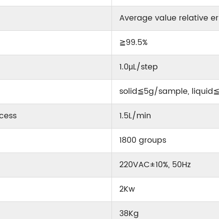
Average value relative er
≧99.5%
1.0μL/step
solid≦5g/sample, liqui
ocess
1.5L/min
1800 groups
220VAC±10%, 50Hz
2Kw
38Kg