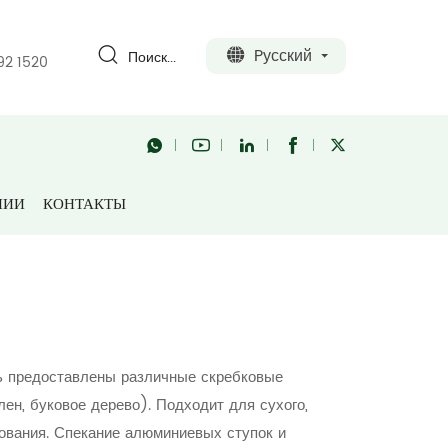
Pусский
Поиск...
92 1520
ов
Обработка образцов
Мельница Mortor
НИИ
КОНТАКТЫ
i
ь предоставлены различные скребковые
ен, буковое дерево). Подходит для сухого,
ования. Спекание алюминиевых ступок и