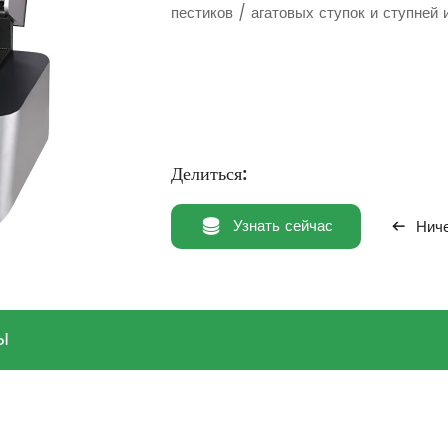
пестиков / агатовых ступок и ступней
Делиться:
Узнать сейчас
Ниче
Ы